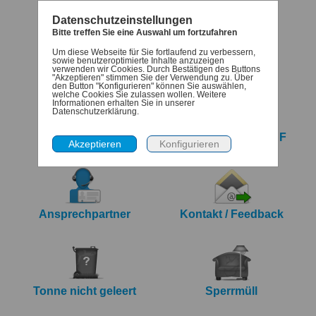
Datenschutzeinstellungen
Bitte treffen Sie eine Auswahl um fortzufahren
Um diese Webseite für Sie fortlaufend zu verbessern,
Termine
Denk-dran
sowie benutzeroptimierte Inhalte anzuzeigen
verwenden wir Cookies. Durch Bestätigen des Buttons
"Akzeptieren" stimmen Sie der Verwendung zu. Über
den Button "Konfigurieren" können Sie auswählen,
welche Cookies Sie zulassen wollen. Weitere
Informationen erhalten Sie in unserer
Datenschutzerklärung.
iCalendar Export
Jahreskalender PDF
Ansprechpartner
Kontakt / Feedback
Tonne nicht geleert
Sperrmüll